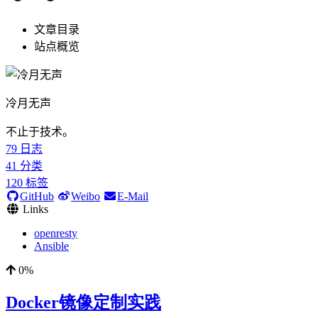
文章目录
站点概览
冷月无声
不止于技术。
79
日志
41
分类
120
标签
GitHub
Weibo
E-Mail
Links
openresty
Ansible
0%
Docker镜像定制实践