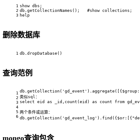
1
show dbs;
2
db.getCollectionNames();   #show collections;
3
help
删除数据库
1
db.dropDatabase()
查询范例
db.getCollection('gd_event').aggregate([{$group:
1
类似sql：
2
select eid as _id,count(eid) as count from gd_ev
3
4
5
两个条件或运算：
6
db.getCollection('gd_event_log').find({$or:[{
mongo查询包含