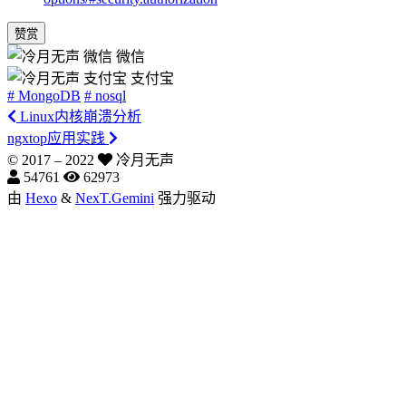
赞赏
微信
支付宝
# MongoDB
# nosql
Linux内核崩溃分析
ngxtop应用实践
© 2017 –
2022
冷月无声
54761
62973
由
Hexo
&
NexT.Gemini
强力驱动