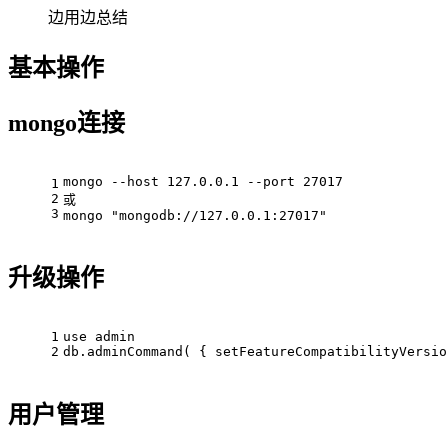
边用边总结
基本操作
mongo连接
mongo --host 127.0.0.1 --port 27017
1
2
或
3
mongo "mongodb://127.0.0.1:27017"
升级操作
1
use admin
2
db.adminCommand( { setFeatureCompatibilityVersio
用户管理