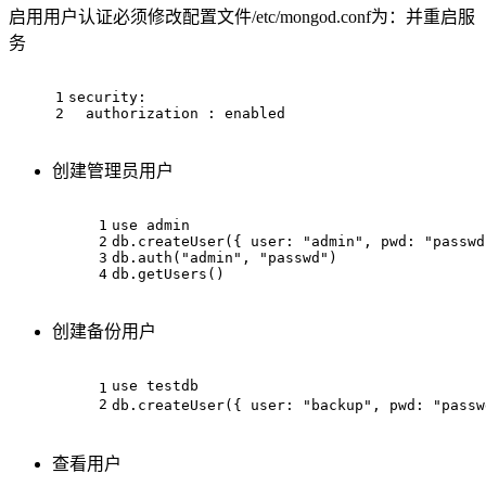
启用用户认证必须修改配置文件/etc/mongod.conf为：并重启服
务
1
security:
2
  authorization : enabled
创建管理员用户
1
use admin
2
db.createUser({ user: "admin", pwd: "passwd
3
db.auth("admin", "passwd")
4
db.getUsers()
创建备份用户
use testdb
1
2
db.createUser({ user: "backup", pwd: "pass
查看用户