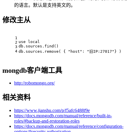
的语言。默认是支持英文的。
修改主从
1
use local
2
db.sources.find()
3
4
db.sources.remove( { "host": "旧IP:27017"} )
mongdb客户端工具
http://robomongo.org/
相关资料
https://www.jianshu.com/p/f5afc6488f9e
https://docs.mongodb.com/manual/reference/built-in-
roles/#backup-and-restoration-roles
https://docs.mongodb.com/manual/reference/configuration-
options/#security.authorization