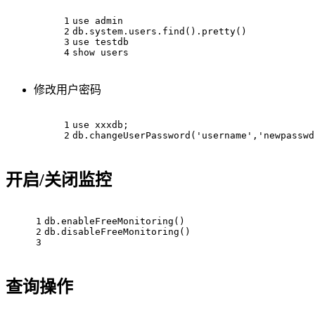
1
use admin
2
db.system.users.find().pretty()
3
use testdb
4
show users
修改用户密码
1
use xxxdb;
2
db.changeUserPassword('username','newpasswd
开启/关闭监控
1
db.enableFreeMonitoring()
2
db.disableFreeMonitoring()
3
查询操作