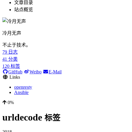
文章目录
站点概览
冷月无声
不止于技术。
79
日志
41
分类
120
标签
GitHub
Weibo
E-Mail
Links
openresty
Ansible
0%
urldecode
标签
2018