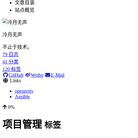
文章目录
站点概览
冷月无声
不止于技术。
79
日志
41
分类
120
标签
GitHub
Weibo
E-Mail
Links
openresty
Ansible
0%
项目管理
标签