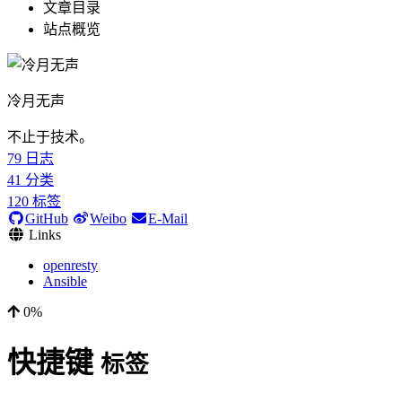
文章目录
站点概览
冷月无声
不止于技术。
79
日志
41
分类
120
标签
GitHub
Weibo
E-Mail
Links
openresty
Ansible
0%
快捷键
标签