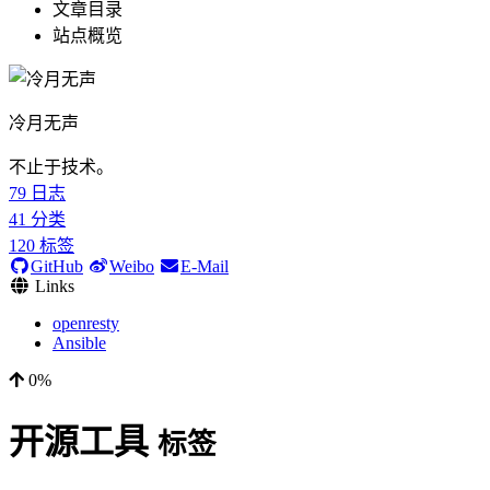
文章目录
站点概览
冷月无声
不止于技术。
79
日志
41
分类
120
标签
GitHub
Weibo
E-Mail
Links
openresty
Ansible
0%
开源工具
标签