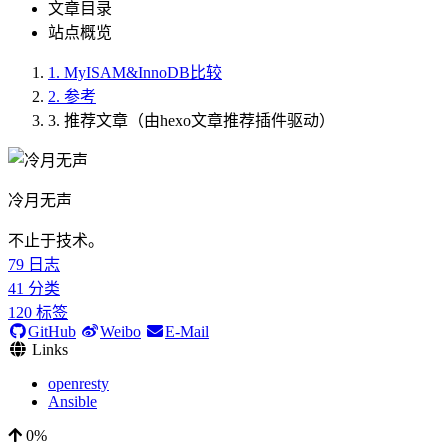
文章目录
站点概览
1.
MyISAM&InnoDB比较
2.
参考
3.
推荐文章（由hexo文章推荐插件驱动）
冷月无声
不止于技术。
79
日志
41
分类
120
标签
GitHub
Weibo
E-Mail
Links
openresty
Ansible
0%