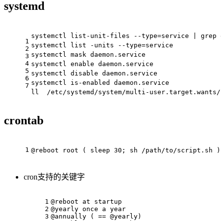
systemd
systemctl list-unit-files --type=service | 
1
systemctl list -units --type=service        
2
systemctl mask daemon.service             
3
4
systemctl enable daemon.service              
5
systemctl disable daemon.service             
6
systemctl is-enabled daemon.service         
7
ll  /etc/systemd/system/multi-user.target.wa
crontab
1
@reboot root ( sleep 30; sh /path/to/script
cron支持的关键字
1
@reboot at startup
2
@yearly once a year
3
@annually ( == @yearly)