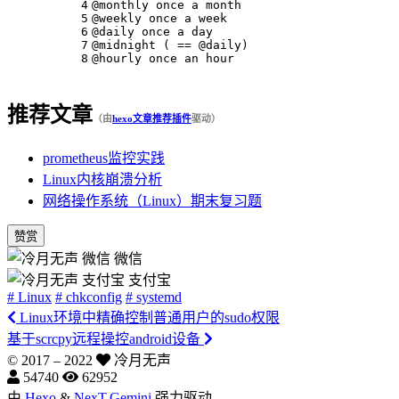
4
@monthly once a month
5
@weekly once a week
6
@daily once a day
7
@midnight ( == @daily)
8
@hourly once an hour
推荐文章
（由
hexo文章推荐插件
驱动）
prometheus监控实践
Linux内核崩溃分析
网络操作系统（Linux）期末复习题
赞赏
微信
支付宝
# Linux
# chkconfig
# systemd
Linux环境中精确控制普通用户的sudo权限
基于scrcpy远程操控android设备
© 2017 –
2022
冷月无声
54740
62952
由
Hexo
&
NexT.Gemini
强力驱动