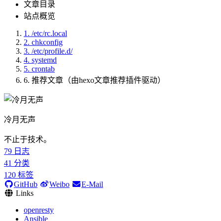
文章目录
站点概览
1.
/etc/rc.local
2.
chkconfig
3.
/etc/profile.d/
4.
systemd
5.
crontab
6.
推荐文章（由hexo文章推荐插件驱动）
冷月无声
不止于技术。
79
日志
41
分类
120
标签
GitHub
Weibo
E-Mail
Links
openresty
Ansible