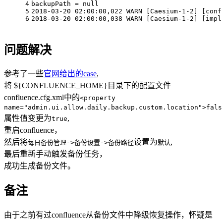
4
backupPath = null
5
2018-03-20 02:00:00,022 WARN [Caesium-1-2] [conf
6
2018-03-20 02:00:00,038 WARN [Caesium-1-2] [impl
问题解决
参考了一些
官网给出的case
,
将 ${CONFLUENCE_HOME}目录下的配置文件
confluence.cfg.xml中的
<property
name="admin.ui.allow.daily.backup.custom.location">fals
属性值变更为
,
true
重启confluence，
然后将
设置为
,
每日备份管理->备份设置->备份路径
默认
最后重新手动触发备份任务，
成功生成备份文件。
备注
由于之前有过confluence从备份文件中降级恢复操作，怀疑是