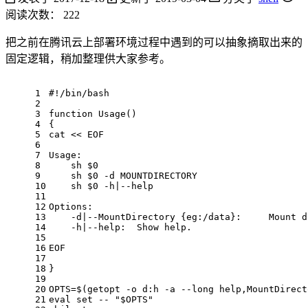
阅读次数：
222
把之前在腾讯云上部署环境过程中遇到的可以抽象摘取出来的
固定逻辑，稍加整理供大家参考。
1
#!/bin/bash
2
3
function
Usage
()
4
{
5
cat << 
EOF
6
7
Usage:
8
    sh $0
9
    sh $0 -d MOUNTDIRECTORY
10
    sh $0 -h|--help
11
12
Options:
13
    -d|--MountDirectory {eg:/data}:     Mount d
14
    -h|--help:  Show help.
15
16
EOF
17
18
}
19
20
OPTS=$(getopt -o d:h -a --long 
help
,MountDirect
21
eval
set
 -- 
"
$OPTS
"