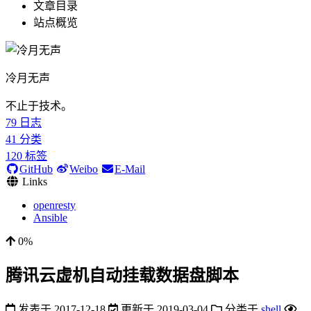
文章目录
站点概览
冷月无声
不止于技术。
79
日志
41
分类
120
标签
GitHub
Weibo
E-Mail
Links
openresty
Ansible
0%
腾讯云虚机自动挂载数据盘脚本
发表于
2017-12-18
更新于
2019-03-04
分类于
shell