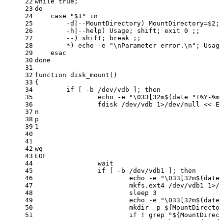
22
while
true
;
23
do
24
case
"
$1
"
in
25
        -d|--MountDirectory) MountDirectory=
$2
;
26
        -h|--
help
) Usage; 
shift
; 
exit
 0 ;;
27
        --) 
shift
; 
break
 ;;
28
        *) 
echo
 -e 
"\nParameter error.\n"
; Usag
29
esac
30
done
31
32
function
disk_mount
()
33
{
34
if
 [ -b /dev/vdb ]; 
then
35
echo
 -e 
"\033[32m
$(date 
"+%Y-%m
36
		fdisk /dev/vdb 1>/dev/null << 
E
37
n
38
p
39
1
40
41
42
wq
43
EOF
44
wait
45
if
 [ -b /dev/vdb1 ]; 
then
46
echo
 -e 
"\033[32m
$(date
47
			mkfs.ext4 /dev/vdb1 1>
48
			sleep 3
49
echo
 -e 
"\033[32m
$(date
50
			mkdir -p 
${MountDirecto
51
if
 ! grep 
"
${MountDirec