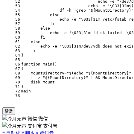
52
echo
 -e 
"/dev/d
53
echo
 -e 
"\033[32m
$(
54
                df -h |grep 
"
${MountDirectory}
"
55
else
56
echo
 -e 
"\033[31m /etc/fstab re
57
fi
58
else
59
echo
 -e 
"\033[31m fdisk failed. \03
60
fi
61
else
62
echo
 -e 
"\033[31m/dev/vdb does not exis
63
fi
64
}
65
66
function
main
()
67
{
68
    MountDirectory=
"
$(echo 
"
${MountDirectory}
"
 
69
    [ -z 
"
${MountDirectory}
"
 ] && MountDirector
70
    disk_mount
71
}
72
main
73
赞赏
微信
支付宝
# 自动化
# 脚本
# 腾讯云