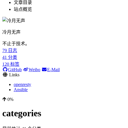
文章目录
站点概览
冷月无声
不止于技术。
79
日志
41
分类
120
标签
GitHub
Weibo
E-Mail
Links
openresty
Ansible
0%
categories