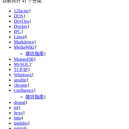
目前共计 41 个分类
12factor
1
DOS
1
DevOps
1
Docker
1
IPC
1
Linux
6
Markdown
1
MediaWiki
3
填坑指南
1
MongoDB
1
MySQL
2
TCP/IP
2
Windows
2
ansible
1
chrome
1
confluence
1
填坑指南
1
drupal
1
git
1
hexo
1
http
4
iptables
1
nginx
6