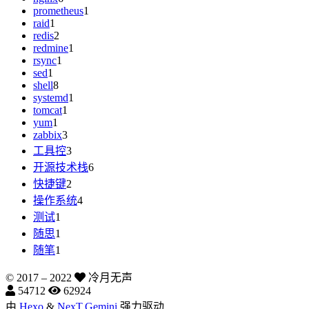
prometheus
1
raid
1
redis
2
redmine
1
rsync
1
sed
1
shell
8
systemd
1
tomcat
1
yum
1
zabbix
3
工具控
3
开源技术栈
6
快捷键
2
操作系统
4
测试
1
随思
1
随笔
1
© 2017 –
2022
冷月无声
54712
62924
由
Hexo
&
NexT.Gemini
强力驱动